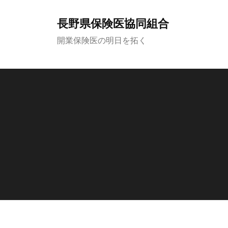
コ
ン
長野県保険医協同組合
テ
開業保険医の明日を拓く
ン
ツ
へ
ス
キ
ッ
プ