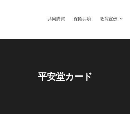
共同購買
保険共済
教育宣伝
平安堂カード