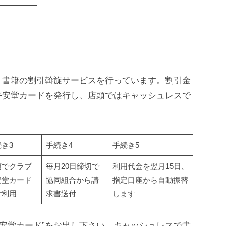
、書籍の割引斡旋サービスを行っています。割引金
平安堂カードを発行し、店頭ではキャッシュレスで
き3
手続き4
手続き5
頭でクラブ
毎月20日締切で
利用代金を翌月15日、
安堂カード
協同組合から請
指定口座から自動振替
ご利用
求書送付
します
平安堂カード”をお出し下さい。キャッシュレスで書