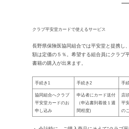
平
安
クラブ平安堂カードで使えるサービス
堂
長野県保険医協同組合では平安堂と提携し
カ
額は定価の５％。希望する組合員にクラブ
ー
書籍の購入が出来ます。
ド
手続き1
手続き2
手続
2023
協同組合へクラブ
申込者にカード送付
店
年
平安堂カードのお
（申込書到着後１週
平
11
申し込み
間程度)
の
月
10
・ 会計時に、ご購入商品にそえて“クラブ