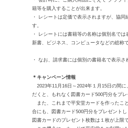
日
籍等を購入することが出来ます。
by
・ レシートは定価で表示されますが、協同
funakuya
す。
・ レシートには書籍等の名称は個別名では
新書、ビジネス、コンピュータなどの総称
・ なお、請求書には個別の書籍名で表示さ
＊キャンペーン情報
2023年11月16日～2024年１月15日の
だくと、もれなく図書カード500円分をプ
また、これまで平安堂カードを作ったこと
合にも、図書カード500円分をプレゼント
図書カードのプレゼント枚数は１枚が上限