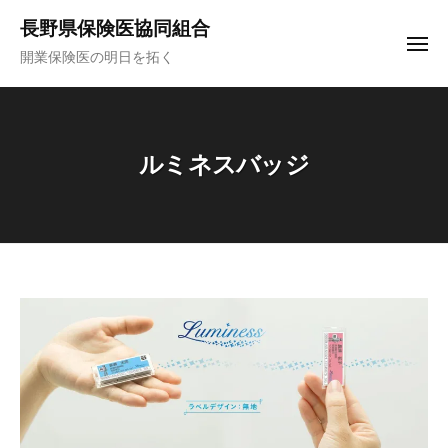
コ
ュ
長野県保険医協同組合
ー
ン
メ
開業保険医の明日を拓く
テ
ニ
ュ
ン
ー
ツ
へ
ルミネスバッジ
ス
キ
ッ
プ
ル
ミ
ネ
ス