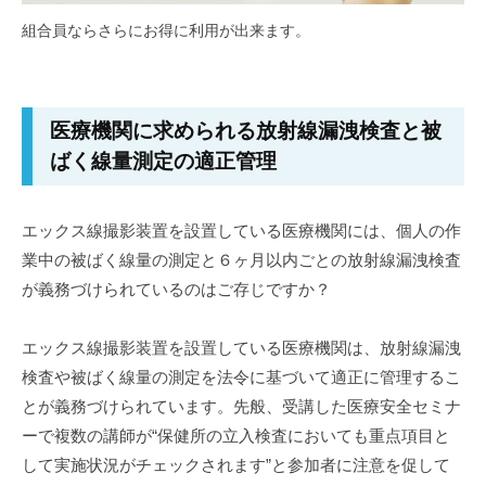
バ
組合員ならさらにお得に利用が出来ます。
ッ
ジ
医療機関に求められる放射線漏洩検査と被
2020
ばく線量測定の適正管理
年
6
月
エックス線撮影装置を設置している医療機関には、個人の作
15
業中の被ばく線量の測定と６ヶ月以内ごとの放射線漏洩検査
日
が義務づけられているのはご存じですか？
by
funakuya
エックス線撮影装置を設置している医療機関は、放射線漏洩
検査や被ばく線量の測定を法令に基づいて適正に管理するこ
とが義務づけられています。先般、受講した医療安全セミナ
ーで複数の講師が“保健所の立入検査においても重点項目と
して実施状況がチェックされます”と参加者に注意を促して