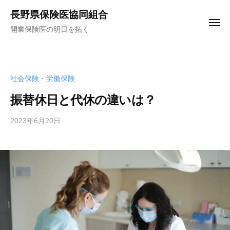
コ
ュ
長野県保険医協同組合
ー
ン
メ
開業保険医の明日を拓く
テ
ニ
ュ
ン
ー
ツ
へ
社会保険・労働保険
ス
振替休日と代休の違いは？
キ
ッ
2023年6月20日
b
プ
y
f
u
n
a
k
u
y