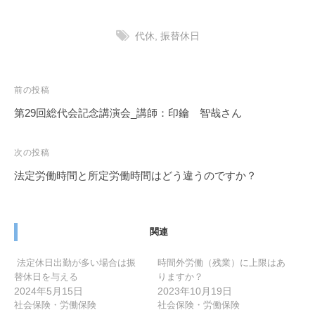
代休
,
振替休日
投
前の投稿
稿
第29回総代会記念講演会_講師：印鑰 智哉さん
ナ
ビ
次の投稿
ゲ
法定労働時間と所定労働時間はどう違うのですか？
ー
シ
ョ
関連
ン
法定休日出勤が多い場合は振
時間外労働（残業）に上限はあ
替休日を与える
りますか？
2024年5月15日
2023年10月19日
社会保険・労働保険
社会保険・労働保険