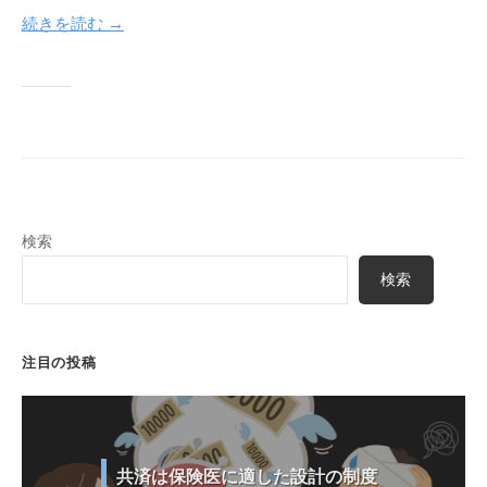
y
続きを読む →
a
検索
検索
注目の投稿
共済は保険医に適した設計の制度