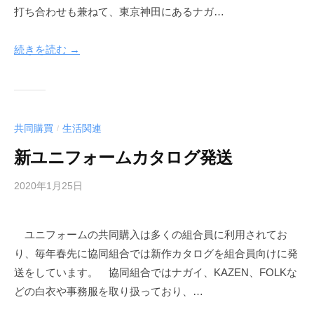
k
打ち合わせも兼ねて、東京神田にあるナガ…
u
y
続きを読む →
a
共同購買
生活関連
/
新ユニフォームカタログ発送
2020年1月25日
b
y
f
ユニフォームの共同購入は多くの組合員に利用されてお
u
り、毎年春先に協同組合では新作カタログを組合員向けに発
n
a
送をしています。 協同組合ではナガイ、KAZEN、FOLKな
k
どの白衣や事務服を取り扱っており、…
u