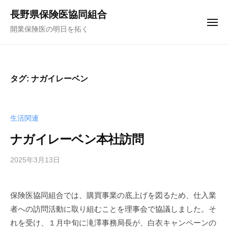
コ
ュ
長野県保険医協同組合
ー
ン
メ
開業保険医の明日を拓く
テ
ニ
ュ
ン
ー
ツ
へ
タグ:
ナガイレーベン
ス
キ
ッ
生活関連
プ
ナガイレーベン本社訪問
2025年3月13日
b
y
f
保険医協同組合では、購買事業の底上げを図るため、仕入業
u
者への訪問活動に取り組むことを理事会で協議しました。そ
n
a
れを受け、１月中旬に滝澤事務局長が、白衣キャンペーンの