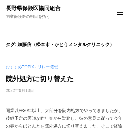
コ
ュ
長野県保険医協同組合
ー
ン
メ
開業保険医の明日を拓く
テ
ニ
ュ
ン
ー
ツ
へ
タグ:
加藤信（松本市・かとうメンタルクリニック）
ス
キ
ッ
おすすめTOPIX
リレー随想
/
プ
院外処方に切り替えた
2022年9月13日
b
y
f
開業以来30年以上、大部分を院内処方でやってきましたが、
u
後継予定の医師が昨年春から勤務し、彼の意見に従って今年
n
a
の春からほとんどを院外処方に切り替えました。そこで経験