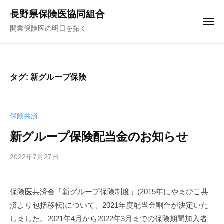
コ
ュ
長野県保険医協同組合
ー
ン
メ
開業保険医の明日を拓く
テ
ニ
ュ
ン
ー
ツ
へ
タグ:
新グループ保険
ス
キ
ッ
保険共済
プ
新グループ保険配当金のお知らせ
2022年7月27日
b
y
f
保険医共済会「新グループ保険制度」(2015年にやまびこ共
u
済より包括移転)について、2021年度配当金割合が決定いた
n
a
しました。2021年4月から2022年3月までの保険期間加入者