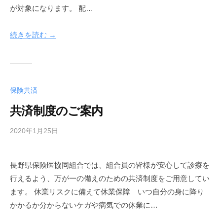
k
が対象になります。 配…
u
y
続きを読む →
a
保険共済
共済制度のご案内
2020年1月25日
b
y
f
長野県保険医協同組合では、組合員の皆様が安心して診療を
u
行えるよう、万が一の備えのための共済制度をご用意してい
n
a
ます。 休業リスクに備えて休業保障 いつ自分の身に降り
k
かかるか分からないケガや病気での休業に…
u