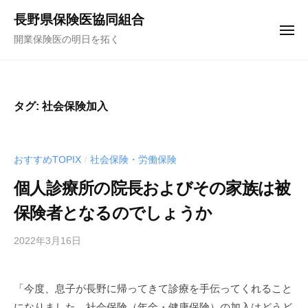
コ
ュ
長野県保険医協同組合
ー
ン
メ
開業保険医の明日を拓く
テ
ニ
ュ
ン
ー
ツ
へ
タグ:
社会保険加入
ス
キ
ッ
おすすめTOPIX
社会保険・労働保険
/
プ
個人診療所の院長およびその家族は被
保険者となるのでしょうか
2022年3月16日
b
y
f
「今度、息子が長野に帰ってきて診療を手伝ってくれること
u
になりました。社会保険（年金・健康保険）の加入はどうど
n