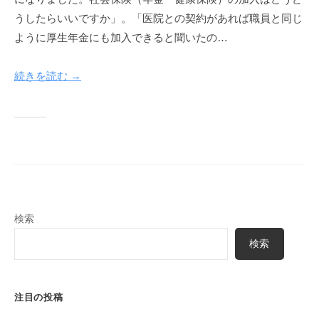
a
うしたらいいですか」。「医院との契約があれば職員と同じ
k
ように厚生年金にも加入できると聞いたの…
u
y
続きを読む →
a
検索
検索
注目の投稿