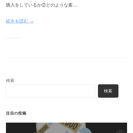
k
購入をしているか②どのような案…
u
y
続きを読む →
a
検索
検索
注目の投稿