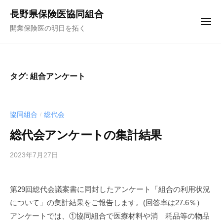
コ
ュ
長野県保険医協同組合
ー
ン
メ
開業保険医の明日を拓く
テ
ニ
ュ
ン
ー
ツ
へ
タグ:
組合アンケート
ス
キ
ッ
協同組合
総代会
/
プ
総代会アンケートの集計結果
2023年7月27日
b
y
f
第29回総代会議案書に同封したアンケート「組合の利用状況
u
について」の集計結果をご報告します。(回答率は27.6％）
n
a
アンケートでは、①協同組合で医療材料や消 耗品等の物品