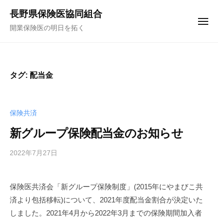
コ
ュ
長野県保険医協同組合
ー
ン
メ
開業保険医の明日を拓く
テ
ニ
ュ
ン
ー
ツ
へ
タグ:
配当金
ス
キ
ッ
保険共済
プ
新グループ保険配当金のお知らせ
2022年7月27日
b
y
f
保険医共済会「新グループ保険制度」(2015年にやまびこ共
u
済より包括移転)について、2021年度配当金割合が決定いた
n
a
しました。2021年4月から2022年3月までの保険期間加入者