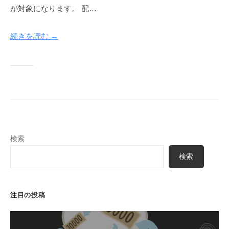
k
が対象になります。 配…
u
y
続きを読む →
a
検索
検索
注目の投稿