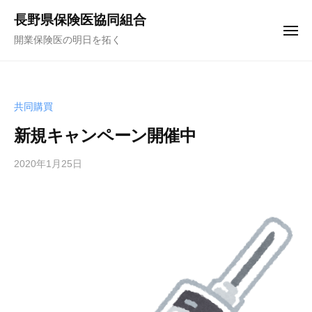
コ
ュ
長野県保険医協同組合
ー
ン
メ
開業保険医の明日を拓く
テ
ニ
ュ
ン
ー
ツ
へ
共同購買
ス
新規キャンペーン開催中
キ
ッ
2020年1月25日
b
プ
y
f
u
n
a
k
u
y