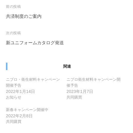
投
前の投稿
稿
共済制度のご案内
ナ
ビ
次の投稿
ゲ
新ユニフォームカタログ発送
ー
シ
ョ
関連
ン
ニプロ・衛生材料キャンペーン
ニプロ衛生材料キャンペーン開
開催予告
催予告
2022年1月14日
2023年1月7日
お知らせ
共同購買
新春キャンペーン開催中
2022年2月8日
共同購買