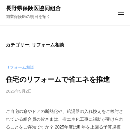
コ
ュ
長野県保険医協同組合
ー
ン
メ
開業保険医の明日を拓く
テ
ニ
ュ
ン
ー
ツ
へ
カテゴリー:
リフォーム相談
ス
キ
ッ
リフォーム相談
プ
住宅のリフォームで省エネを推進
2025年5月2日
b
y
f
ご自宅の窓やドアの断熱化や、給湯器の入れ換えをご検討さ
u
れている組合員の皆さまは、省エネ化工事に補助が受けられ
n
a
ることをご存知ですか？ 2025年度は昨年を上回る予算規模