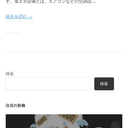
す。省エネ設備とは、エアコンなどの空調設…
u
y
続きを読む →
a
検索
検索
注目の投稿