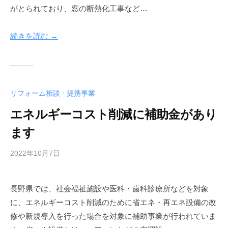
k
がとられており、窓の断熱化工事など…
u
y
続きを読む →
a
リフォーム相談
提携事業
/
エネルギーコスト削減に補助金があり
ます
2022年10月7日
b
y
f
長野県では、社会福祉施設や医科・歯科診療所などを対象
u
に、エネルギーコスト削減のために省エネ・再エネ設備の改
n
a
修や新規導入を行った場合を対象に補助事業が行われていま
k