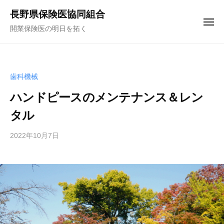
コ
ュ
長野県保険医協同組合
ー
ン
メ
開業保険医の明日を拓く
テ
ニ
ュ
ン
ー
ツ
へ
歯科機械
ス
ハンドピースのメンテナンス＆レン
キ
タル
ッ
プ
2022年10月7日
b
y
f
u
n
a
k
u