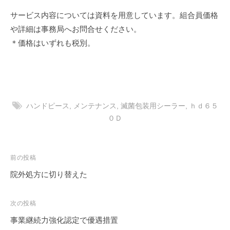
サービス内容については資料を用意しています。組合員価格
や詳細は事務局へお問合せください。
＊価格はいずれも税別。
ハンドピース
,
メンテナンス
,
滅菌包装用シーラー
,
ｈｄ６５
０Ｄ
投
前の投稿
稿
院外処方に切り替えた
ナ
ビ
次の投稿
ゲ
事業継続力強化認定で優遇措置