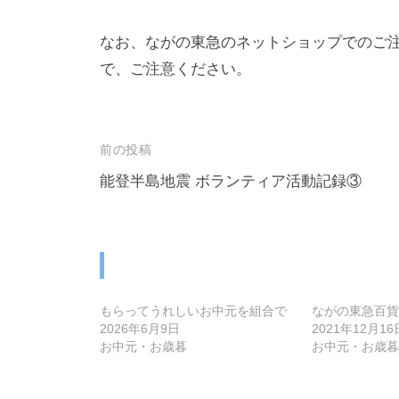
なお、ながの東急のネットショップでのご
で、ご注意ください。
投
前の投稿
稿
能登半島地震 ボランティア活動記録③
ナ
ビ
ゲ
ー
もらってうれしいお中元を組合で
ながの東急百貨
シ
2026年6月9日
2021年12月16
お中元・お歳暮
お中元・お歳暮
ョ
ン