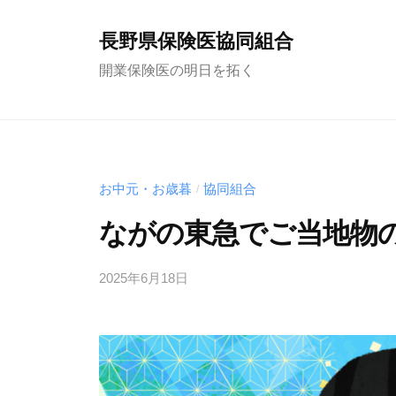
コ
ン
長野県保険医協同組合
テ
開業保険医の明日を拓く
ン
ツ
へ
ス
お中元・お歳暮
協同組合
/
キ
ッ
ながの東急でご当地物
プ
2025年6月18日
b
y
f
u
n