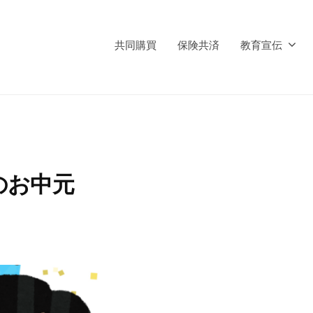
共同購買
保険共済
教育宣伝
のお中元