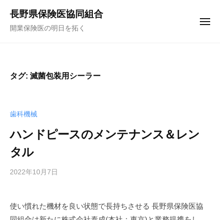
コ
ュ
長野県保険医協同組合
ー
ン
メ
開業保険医の明日を拓く
テ
ニ
ュ
ン
ー
ツ
へ
タグ:
滅菌包装用シーラー
ス
キ
ッ
歯科機械
プ
ハンドピースのメンテナンス＆レン
タル
2022年10月7日
b
y
f
使い慣れた機材を良い状態で長持ちさせる 長野県保険医協
u
同組合は新たに株式会社泰成(本社：東京)と業務提携をし、
n