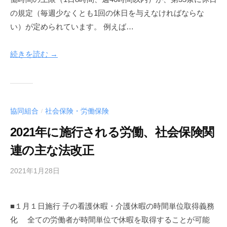
a
の規定（毎週少なくとも1回の休日を与えなければならな
k
い）が定められています。 例えば…
u
y
続きを読む →
a
協同組合
社会保険・労働保険
/
2021年に施行される労働、社会保険関
連の主な法改正
2021年1月28日
b
y
f
■１月１日施行 子の看護休暇・介護休暇の時間単位取得義務
u
化 全ての労働者が時間単位で休暇を取得することが可能
n