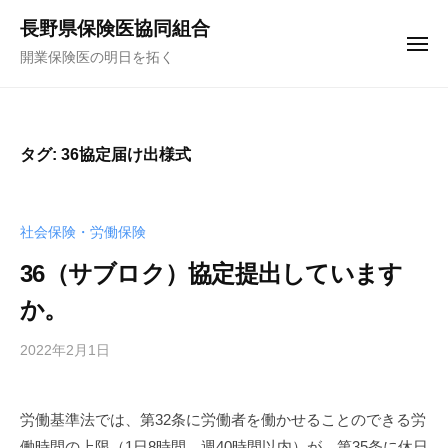
コ
ュ
長野県保険医協同組合
ー
ン
メ
開業保険医の明日を拓く
テ
ニ
ュ
ン
ー
ツ
へ
タグ:
36協定届け出様式
ス
キ
ッ
社会保険・労働保険
プ
36（サブロク）協定提出しています
か。
2022年2月1日
b
y
f
労働基準法では、第32条に労働者を働かせることのできる労
u
働時間の上限（1日8時間、週40時間以内）が、第35条に休日
n