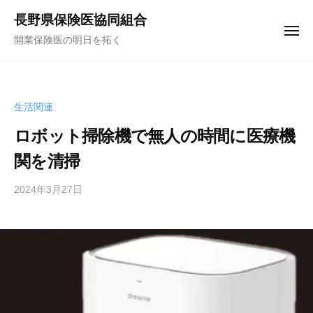
コ
ュ
長野県保険医協同組合
ー
ン
メ
開業保険医の明日を拓く
テ
ニ
ュ
ン
ー
ツ
へ
生活関連
ス
ロボット掃除機で無人の時間に医療機
キ
関を清掃
ッ
プ
2024年3月27日
b
y
f
u
n
a
k
u