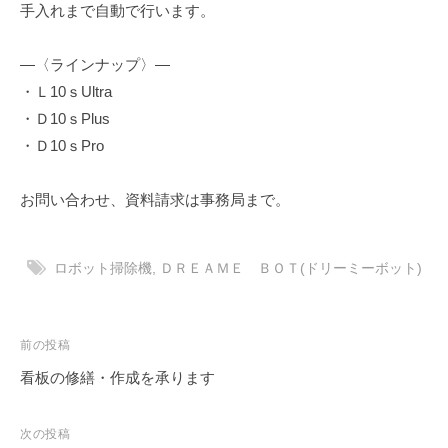
手入れまで自動で行います。
―〈ラインナップ〉―
・Ｌ10ｓUltra
・Ｄ10ｓPlus
・Ｄ10ｓPro
お問い合わせ、資料請求は事務局まで。
ロボット掃除機
,
ＤＲＥＡＭＥ ＢＯＴ(ドリーミーボット)
投
前の投稿
稿
看板の修繕・作成を承ります
ナ
ビ
次の投稿