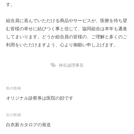
す。
組合員に喜んでいただける商品やサービスが、医療を待ち望
む皆様の幸せに結びつく事と信じて、協同組合は本年も邁進
してまいります。どうか組合員の皆様の、ご理解と多くのご
利用をいただけますよう、心より御願い申し上げます。
神谷誠理事長
投
前の投稿
稿
オリジナル診察券は医院の顔です
ナ
ビ
次の投稿
ゲ
白衣新カタログの発送
ー