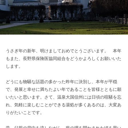
a
うさぎ年の新年、明けましておめでとうございます。 本年
もまた、長野県保険医協同組合をどうかよろしくお願いいた
します。
どうにも物騒な話題の多かった昨年に決別し、本年が平穏
で、発展と幸せに満ちたよい年であることを皆様とともに願
いたいと思います。さて、温泉大国信州には日頃の喧騒を忘
れ、気軽に楽しむことができる湯処が多くあるのは、大変あ
りがたいことです。
昔、父親の背中を流しながら、世の理を聞かされた頃を思い