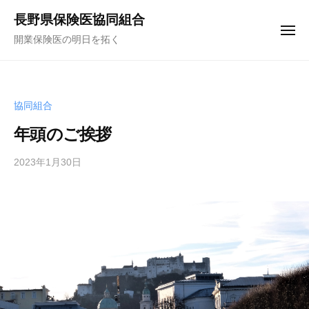
コ
ュ
長野県保険医協同組合
ー
ン
メ
開業保険医の明日を拓く
テ
ニ
ュ
ン
ー
ツ
へ
協同組合
ス
年頭のご挨拶
キ
ッ
2023年1月30日
b
プ
y
f
u
n
a
k
u
y