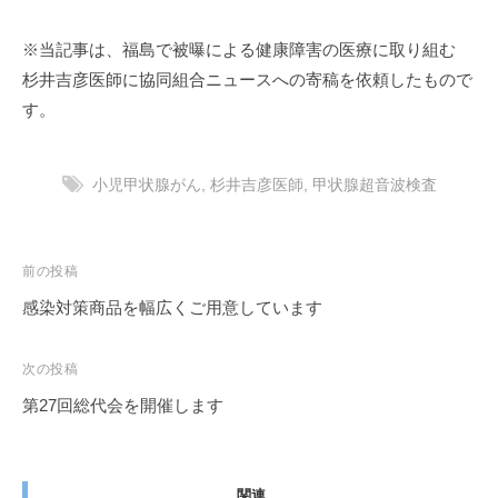
※当記事は、福島で被曝による健康障害の医療に取り組む
杉井吉彦医師に協同組合ニュースへの寄稿を依頼したもので
す。
小児甲状腺がん
,
杉井吉彦医師
,
甲状腺超音波検査
投
前の投稿
稿
感染対策商品を幅広くご用意しています
ナ
ビ
次の投稿
ゲ
第27回総代会を開催します
ー
シ
ョ
関連