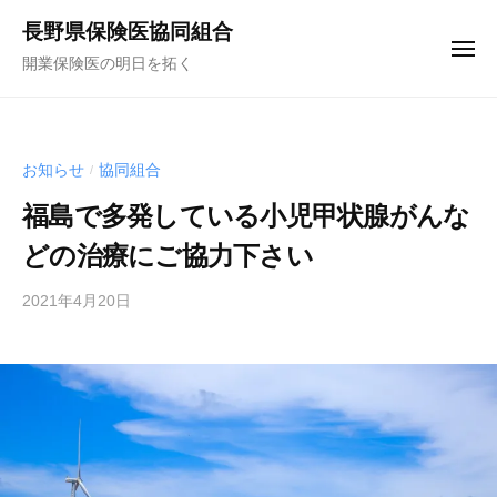
コ
ュ
長野県保険医協同組合
ー
ン
メ
開業保険医の明日を拓く
テ
ニ
ュ
ン
ー
ツ
へ
お知らせ
協同組合
/
ス
福島で多発している小児甲状腺がんな
キ
どの治療にご協力下さい
ッ
プ
2021年4月20日
b
y
中
瀬
将
史