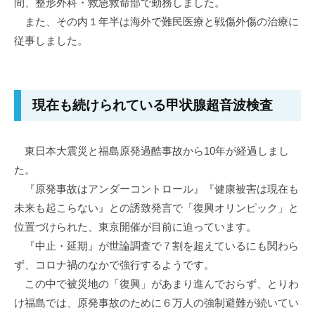
間、整形外科・救急救命部で勤務しました。
また、その内１年半は海外で難民医療と戦傷外傷の治療に
従事しました。
現在も続けられている甲状腺超音波検査
東日本大震災と福島原発過酷事故から10年が経過しまし
た。
『原発事故はアンダーコントロール』『健康被害は現在も
未来も起こらない』との誘致発言で「復興オリンピック」と
位置づけられた、東京開催が目前に迫っています。
『中止・延期』が世論調査で７割を超えているにも関わら
ず、コロナ禍のなかで強行するようです。
この中で被災地の「復興」があまり進んでおらず、とりわ
け福島では、原発事故のために６万人の強制避難が続いてい