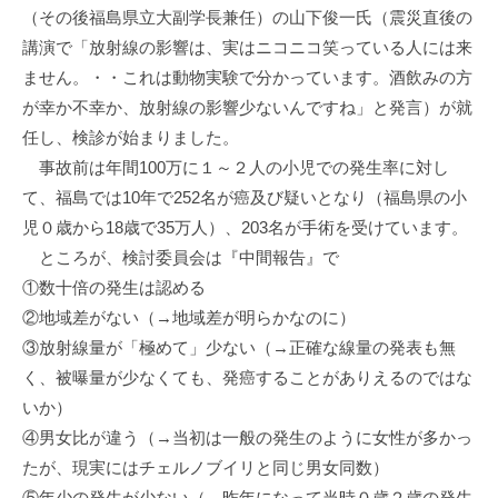
（その後福島県立大副学長兼任）の山下俊一氏（震災直後の
講演で「放射線の影響は、実はニコニコ笑っている人には来
ません。・・これは動物実験で分かっています。酒飲みの方
が幸か不幸か、放射線の影響少ないんですね」と発言）が就
任し、検診が始まりました。
事故前は年間100万に１～２人の小児での発生率に対し
て、福島では10年で252名が癌及び疑いとなり（福島県の小
児０歳から18歳で35万人）、203名が手術を受けています。
ところが、検討委員会は『中間報告』で
①数十倍の発生は認める
②地域差がない（→地域差が明らかなのに）
③放射線量が「極めて」少ない（→正確な線量の発表も無
く、被曝量が少なくても、発癌することがありえるのではな
いか）
④男女比が違う（→当初は一般の発生のように女性が多かっ
たが、現実にはチェルノブイリと同じ男女同数）
⑤年少の発生が少ない（→昨年になって当時０歳２歳の発生