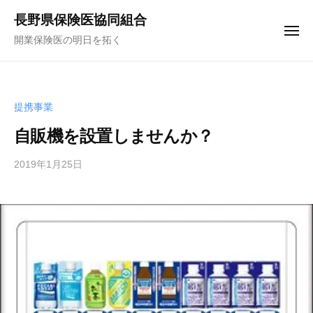
コ
ュ
長野県保険医協同組合
ー
ン
メ
開業保険医の明日を拓く
テ
ニ
ュ
ン
ー
ツ
へ
提携事業
ス
自販機を設置しませんか？
キ
ッ
2019年1月25日
b
プ
y
f
u
n
a
k
u
y