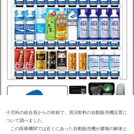
a
小児科の組合員からの依頼で、清涼飲料の自動販売機設置に
ついて調べました。
この医療機関では近くにあった自動販売機が建物の解体と