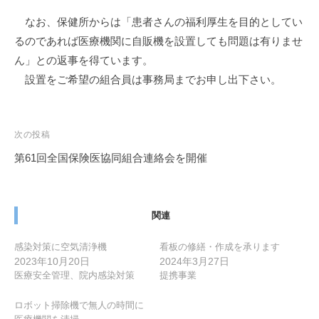
なお、保健所からは「患者さんの福利厚生を目的としてい
るのであれば医療機関に自販機を設置しても問題は有りませ
ん」との返事を得ています。
設置をご希望の組合員は事務局までお申し出下さい。
投
次の投稿
稿
第61回全国保険医協同組合連絡会を開催
ナ
ビ
ゲ
関連
ー
感染対策に空気清浄機
看板の修繕・作成を承ります
シ
2023年10月20日
2024年3月27日
ョ
医療安全管理、院内感染対策
提携事業
ン
ロボット掃除機で無人の時間に